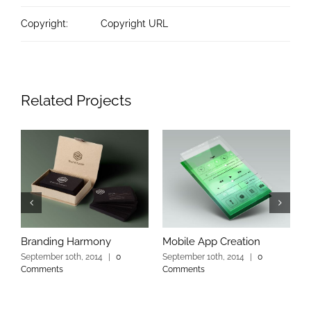
Copyright:
Copyright URL
Related Projects
Branding Harmony
Mobile App Creation
L
September 10th, 2014
|
0
September 10th, 2014
|
0
S
Comments
Comments
C