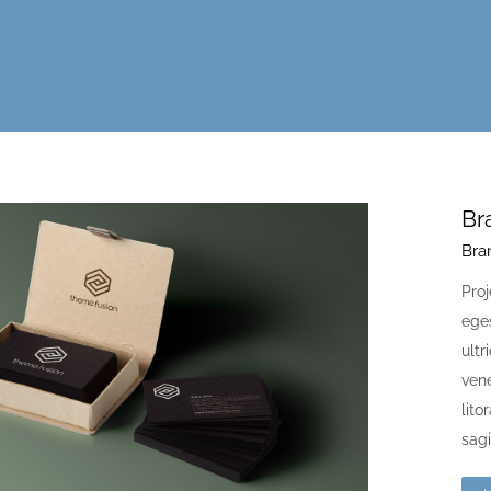
Br
Bra
Proj
ege
ult
vene
lito
sagi