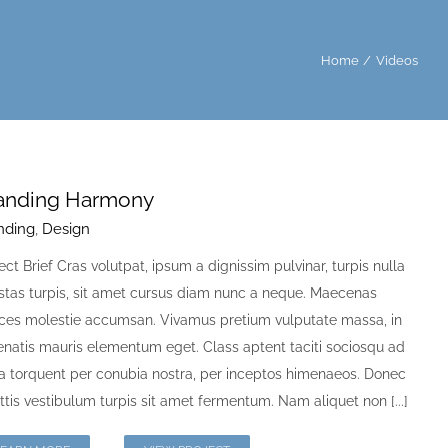
Home
Videos
anding Harmony
nding
,
Design
ect Brief Cras volutpat, ipsum a dignissim pulvinar, turpis nulla
stas turpis, sit amet cursus diam nunc a neque. Maecenas
rices molestie accumsan. Vivamus pretium vulputate massa, in
natis mauris elementum eget. Class aptent taciti sociosqu ad
ra torquent per conubia nostra, per inceptos himenaeos. Donec
ttis vestibulum turpis sit amet fermentum. Nam aliquet non [...]